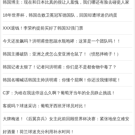
韩国博主：现在和日本比真的很让人羞愧，我们哪还有脸去碰瓷人家
18年世界杯，韩国击败卫冕冠军德国队，回国却遭球迷仍鸡蛋
XXX退钱！李荣杓提前买好了韩国32强门票
今天还发飙吗？洪明甫曾怒踹水瓶咆哮：这算是一个团队吗！！
韩国主播破防：亚洲之虎怎么变亚洲仓鼠了！（愤怒摔椅子！）
韩国记者太狠了！记者问洪明甫：你们是不是都食物中毒了？
韩国名嘴喊话韩国主帅洪明甫：你懂个屁啊！你还没我懂球呢！
C罗：为啥在我这停这么久啊？葡萄牙当年的全员静止挑战！
客观吗？球迷采访：葡萄牙西班牙球员对比！
大牌梅迷！《后翼弃兵》女主此前回顾世界杯决赛：紧张地坐立难安
好酒量！荷兰球迷充分利用补水时间！