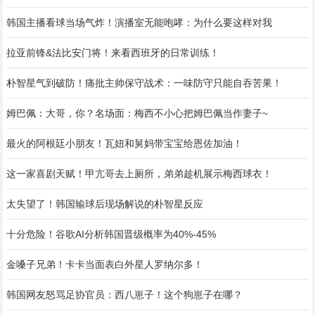
韩国主播看球当场气炸！演播室无能咆哮：为什么要这样对我
拉亚前锋&法比安门将！来看西班牙的日常训练！
朴智星气到破防！痛批主帅保守战术：一味防守只能自吞苦果！
姆巴佩：大哥，你？名场面：梅西不小心把姆巴佩当作妻子~
最火的阿根廷小朋友！瓦妞和舅妈带宝宝给恩佐加油！
这一家喜剧天赋！甲亢哥去上厕所，弟弟趁机展示梅西球衣！
太失望了！韩国输球后现场解说的朴智星反应
十分危险！谷歌AI分析韩国晋级概率为40%-45%
金嗓子兄弟！卡卡当面表白外星人罗纳尔多！
韩国网友怒骂足协官员：西八崽子！这个狗崽子在哪？