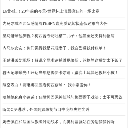
16黄4红！20年前的今天-世界杯上演最疯狂的一场比赛
内马尔成巴西队感情牌❓️ESPN嘉宾质疑其状态低迷难当大任
皇马进球他庆祝？梅西曾专访吐槽二儿子：他甚至还支持利物浦
内马尔女友：你们觉得我是花瓶妻子，我自己赚钱付账单！
王楚淇破防现场！解说全网求逮捕维尼修斯，苏格兰这后防太下饭了
聊天记录曝光！旺达当年怒揭伊卡尔迪：嫌弃土耳其还教坏小孩！
隔空表白！赛琳娜回应看梅西踢球： 我非常爱你！
哈兰德化身小迷弟！狂赞姆巴佩神仙球与梅西帽子戏法：太不可思议
听闻C罗进球，外国阿姨录制节目中突然失控尖叫
姆巴佩在和法国队教练讨论战术，而奥利塞就站在旁边静静聆听