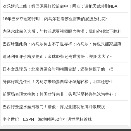
欢乐姆总上线！姆巴佩强打投篮命中！网友：请把天赋带到NBA
16年巴萨夺冠游行时，内马尔朝着苏亚雷斯的屁股放礼花~
内马尔此前入选后，与拉菲尼亚视频眼含热泪：我们必须拿下胜利
巴西球迷此前：内马尔你去不了世界杯；内马尔：你也只能家里蹲
迪马利亚评价梅罗差距：金球8对5还有世界杯，差距太大了~
日本女足球员：北京奥运会时和梅西合影，还偷偷摸了他一把
身体好就是任性！内马尔未婚妻自曝怀孕超轻松，明年还想生
前两场表现太拉胯！韩国对阵南非，头号球星孙兴慜沦为替补！
巴西行云流水丝滑破门！詹俊：库尼亚建功招牌冲浪庆祝！
半个世纪！ESPN：海地时隔52年打进世界杯首球