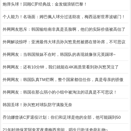
炮弹头球！回顾C罗经典战：金发烟浪斩巴黎！
个人能力！名场面：姆巴佩人球分过送助攻，梅西远射世界波破门！
外网网友怒斥：韩国输给南非真是丢脸啊，他们的实际价值被高估了
外网解说惊呼：亚洲最伟大球员孙兴慜竟然被摁在替补席，不可思议
外网网友：当韩国辣妹不在时，韩国队的表现就像张元英踢球~
外网网友：还有10分钟，我们就能在4K画质里看到孙兴慜哭泣了
外网网友：韩国队真TM烂啊，整个国家都信任你，真是母亲的骄傲
外网网友：韩国在那么弱小的小组中被淘汰的话真是不可思议！
韩国丢球！孙兴慜对球队防守满脸无奈
乔治娜曾谈C罗退役计划：你们和足球是他的全部，他可能踢到50
21年时德保罗阿奎罗夜袭梅西房间，唱生日歌送奇葩礼物~