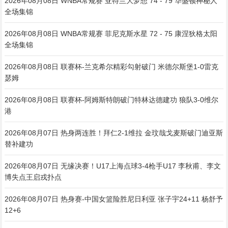
2026年08月08日 WNBA常规赛 亚特兰大梦想 74 - 79 华盛顿神秘人
全场集锦
2026年08月08日 WNBA常规赛 菲尼克斯水星 72 - 75 康涅狄格太阳
全场集锦
2026年08月08日 联赛杯-兰克希尔精彩勾射破门 米德尔斯堡1-0雷克
瑟姆
2026年08月08日 联赛杯-阿姆斯特朗破门特林达德建功 狼队3-0维尔
港
2026年08月07日 热身两连胜！拜仁2-1维拉 金玟哉戈麦斯破门迪亚斯
替补建功
2026年08月07日 无缘决赛！U17上海点球3-4枪手U17 李秋甫、李文
博失点王启戎扑点
2026年08月07日 热身赛-中国女篮险胜尼日利亚 张子宇24+11 杨舒予
12+6