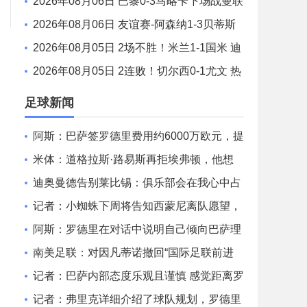
路易斯 梅西2射1传 阿伦助攻戴帽
2026年08月06日 巴黎0-3马略卡下场战曼联
巴黎全场控球近6成+8射3正未果
2026年08月06日 友谊赛-阿森纳1-3贝蒂斯
因卡皮耶破门难救主 福纳尔斯1射2传
2026年08月05日 2场不胜！米兰1-1国米 迪
马尔科破门 恩昆库造点+点射拉莫斯登场
2026年08月05日 2连败！切尔西0-1尤文 热
格罗瓦世界波制胜穆德里克时隔614天复出
足球新闻
阿斯：巴萨签罗德里费用约6000万欧元，提
供4年税前3000万欧合同
米体：道格拉斯·路易斯再拒埃弗顿，他想
留队 但俱乐部尚未敲定
迪奥曼德告别莱比锡：俱乐部会在我心中占
据特殊位置，感谢所有
记者：小蜘蛛下周将告知西蒙尼离队愿望，
并希望得到理解和帮助
阿斯：罗德里在对话中说明自己倾向巴萨理
由，皇马对此理解＆祝好
南美足联：对因凡蒂诺撤回“国际足联前进
企业计划”提案表示欢迎
记者：巴萨内部态度乐观且谨慎 感觉距离罗
德里转会完成更近了
记者：弗里克详细介绍了球队规划，罗德里