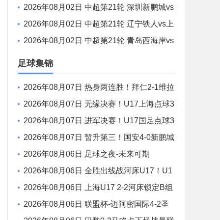
S 无锡吴钩 全场录像
2026年08月02日 中超第21轮 深圳新鹏城vs
重庆铜梁龙 全场录像
2026年08月02日 中超第21轮 辽宁铁人vs上
海申花 全场录像
2026年08月02日 中超第21轮 青岛西海岸vs
青岛海牛 全场录像
足球集锦
2026年08月07日 热身两连胜！拜仁2-1维拉
金玟哉戈麦斯破门迪亚斯替补建功
2026年08月07日 无缘决赛！U17上海点球3
-4枪手U17 李秋甫、李文博失点王启戎扑点
2026年08月07日 进军决赛！U17国足点球3
-1河床U17将战阿森纳 江宇涵替补两扑点
2026年08月07日 暂升第三！国安4-0新鹏城
7轮不败 张玉宁传射达万双响法比奥破门
2026年08月06日 足球之夜-未来可期
2026年08月06日 全胜出线战河床U17！U1
7国足2-1十人药厂U17 赵松源登场1分钟传射
2026年08月06日 上海U17 2-2河床锁定B组
第1 吕孟洋点射阿布力米破门 将战A组第2
2026年08月06日 联盟杯-迈阿密国际4-2圣