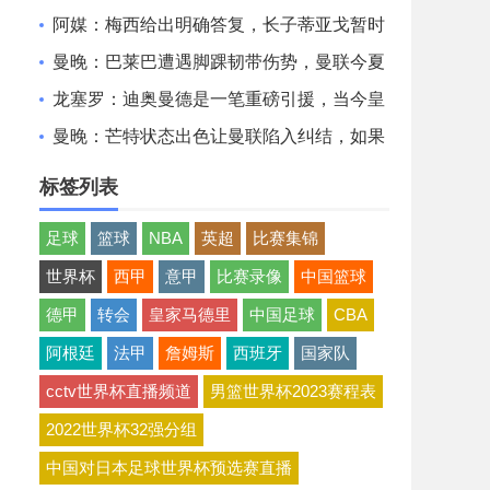
非常认可并选择加盟巴萨
阿媒：梅西给出明确答复，长子蒂亚戈暂时
不会前往拉玛西亚青训
曼晚：巴莱巴遭遇脚踝韧带伤势，曼联今夏
大概率不会继续追求他
龙塞罗：迪奥曼德是一笔重磅引援，当今皇
马坐拥世界独一档攻击线
曼晚：芒特状态出色让曼联陷入纠结，如果
想四线争冠可能还得买人
标签列表
足球
篮球
NBA
英超
比赛集锦
世界杯
西甲
意甲
比赛录像
中国篮球
德甲
转会
皇家马德里
中国足球
CBA
阿根廷
法甲
詹姆斯
西班牙
国家队
cctv世界杯直播频道
男篮世界杯2023赛程表
2022世界杯32强分组
中国对日本足球世界杯预选赛直播