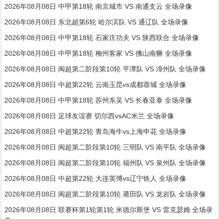
2026年08月08日 中甲第18轮 南京城市 VS 南通支云 全场录像
2026年08月08日 东北超第6轮 哈尔滨队 VS 通辽队 全场录像
2026年08月08日 中甲第18轮 石家庄功夫 VS 陕西联合 全场录像
2026年08月08日 中甲第18轮 梅州客家 VS 佛山南狮 全场录像
2026年08月08日 闽超第二阶段第10轮 平潭队 VS 漳州队 全场录像
2026年08月08日 中超第22轮 云南玉昆vs成都蓉城 全场录像
2026年08月08日 中甲第18轮 苏州东吴 VS 长春亚泰 全场录像
2026年08月08日 足球友谊赛 切尔西vsAC米兰 全场录像
2026年08月08日 中超第22轮 青岛海牛vs上海申花 全场录像
2026年08月08日 闽超第二阶段第10轮 三明队 VS 南平队 全场录像
2026年08月08日 闽超第二阶段第10轮 福州队 VS 泉州队 全场录像
2026年08月08日 中超第22轮 大连英博vs辽宁铁人 全场录像
2026年08月08日 闽超第二阶段第10轮 莆田队 VS 龙岩队 全场录像
2026年08月08日 联赛杯第1轮第1轮 米德尔斯堡 VS 雷克瑟姆 全场录