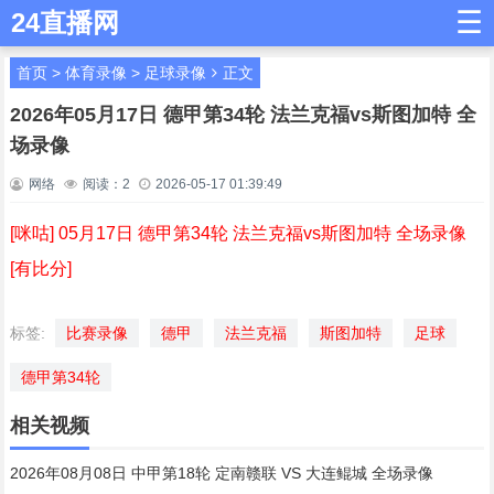
☰
24直播网
首页
>
体育录像
>
足球录像
正文
2026年05月17日 德甲第34轮 法兰克福vs斯图加特 全
场录像
网络
阅读：
2
2026-05-17 01:39:49
[咪咕] 05月17日 德甲第34轮 法兰克福vs斯图加特 全场录像
[有比分]
标签:
比赛录像
德甲
法兰克福
斯图加特
足球
德甲第34轮
相关视频
2026年08月08日 中甲第18轮 定南赣联 VS 大连鲲城 全场录像