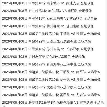
2026年08月08日 中甲第18轮 南京城市 VS 南通支云 全场录像
2026年08月08日 东北超第6轮 哈尔滨队 VS 通辽队 全场录像
2026年08月08日 中甲第18轮 石家庄功夫 VS 陕西联合 全场录像
2026年08月08日 中甲第18轮 梅州客家 VS 佛山南狮 全场录像
2026年08月08日 闽超第二阶段第10轮 平潭队 VS 漳州队 全场录像
2026年08月08日 中超第22轮 云南玉昆vs成都蓉城 全场录像
2026年08月08日 中甲第18轮 苏州东吴 VS 长春亚泰 全场录像
2026年08月08日 足球友谊赛 切尔西vsAC米兰 全场录像
2026年08月08日 中超第22轮 青岛海牛vs上海申花 全场录像
2026年08月08日 闽超第二阶段第10轮 三明队 VS 南平队 全场录像
2026年08月08日 闽超第二阶段第10轮 福州队 VS 泉州队 全场录像
2026年08月08日 中超第22轮 大连英博vs辽宁铁人 全场录像
2026年08月08日 闽超第二阶段第10轮 莆田队 VS 龙岩队 全场录像
2026年08月08日 联赛杯第1轮第1轮 米德尔斯堡 VS 雷克瑟姆 全场录