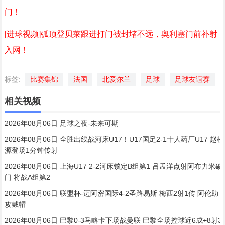
门！
[进球视频]弧顶登贝莱跟进打门被封堵不远，奥利塞门前补射
入网！
标签:
比赛集锦
法国
北爱尔兰
足球
足球友谊赛
相关视频
2026年08月06日 足球之夜-未来可期
2026年08月06日 全胜出线战河床U17！U17国足2-1十人药厂U17 赵松
源登场1分钟传射
2026年08月06日 上海U17 2-2河床锁定B组第1 吕孟洋点射阿布力米破
门 将战A组第2
2026年08月06日 联盟杯-迈阿密国际4-2圣路易斯 梅西2射1传 阿伦助
攻戴帽
2026年08月06日 巴黎0-3马略卡下场战曼联 巴黎全场控球近6成+8射3