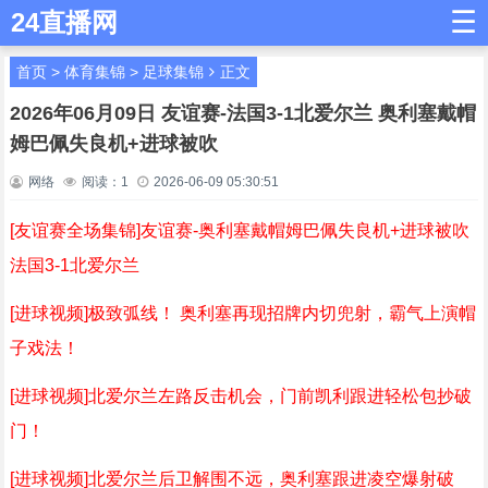
☰
24直播网
首页
>
体育集锦
>
足球集锦
正文
2026年06月09日 友谊赛-法国3-1北爱尔兰 奥利塞戴帽
姆巴佩失良机+进球被吹
网络
阅读：
1
2026-06-09 05:30:51
[友谊赛全场集锦]友谊赛-奥利塞戴帽姆巴佩失良机+进球被吹
法国3-1北爱尔兰
[进球视频]极致弧线！ 奥利塞再现招牌内切兜射，霸气上演帽
子戏法！
[进球视频]北爱尔兰左路反击机会，门前凯利跟进轻松包抄破
门！
[进球视频]北爱尔兰后卫解围不远，奥利塞跟进凌空爆射破