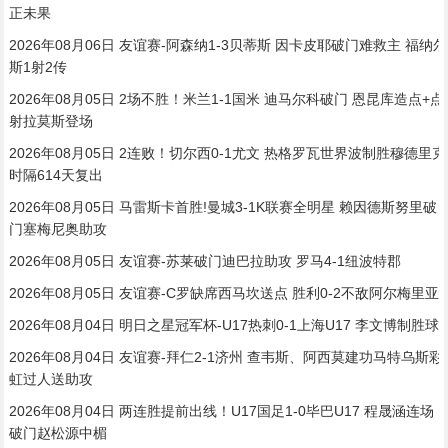
正未果
2026年08月06日 友谊赛-阿森纳1-3贝蒂斯 因卡皮耶破门难救主 福纳尔
斯1射2传
2026年08月05日 2场不胜！米兰1-1国米 迪马尔科破门 恩昆库造点+点
射拉莫斯登场
2026年08月05日 2连败！切尔西0-1尤文 热格罗瓦世界波制胜穆德里克
时隔614天复出
2026年08月05日 马雷斯卡首胜!曼城3-1K联赛全明星 赖因德斯努里破
门塞梅尼奥助攻
2026年08月05日 友谊赛-苏莱破门迪巴拉助攻 罗马4-1纽波特郡
2026年08月05日 友谊赛-C罗缺席西马坎送点 胜利0-2不敌阿尔梅里亚
2026年08月04日 明日之星冠军杯-U17热刺0-1上海U17 李文博制胜球
2026年08月04日 友谊赛-拜仁2-1济州 查韦斯、阿西莫建功马特乌斯彩
虹过人送助攻
2026年08月04日 两连胜提前出线！U17国足1-0毕巴U17 程晟涵连场
破门赵松源中楣