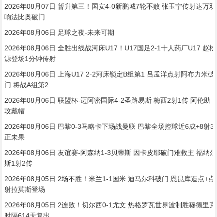
2026年08月07日 暂升第三！国安4-0新鹏城7轮不败 张玉宁传射达万双
响法比奥破门
2026年08月06日 足球之夜-未来可期
2026年08月06日 全胜出线战河床U17！U17国足2-1十人药厂U17 赵松
源登场1分钟传射
2026年08月06日 上海U17 2-2河床锁定B组第1 吕孟洋点射阿布力米破
门 将战A组第2
2026年08月06日 联盟杯-迈阿密国际4-2圣路易斯 梅西2射1传 阿伦助
攻戴帽
2026年08月06日 巴黎0-3马略卡下场战曼联 巴黎全场控球近6成+8射3
正未果
2026年08月06日 友谊赛-阿森纳1-3贝蒂斯 因卡皮耶破门难救主 福纳尔
斯1射2传
2026年08月05日 2场不胜！米兰1-1国米 迪马尔科破门 恩昆库造点+点
射拉莫斯登场
2026年08月05日 2连败！切尔西0-1尤文 热格罗瓦世界波制胜穆德里克
时隔614天复出