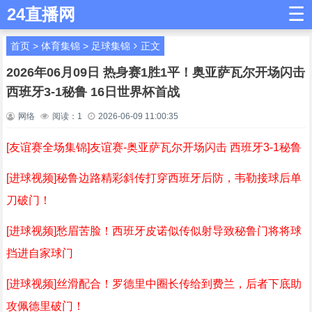
☰
24直播网
首页
>
体育集锦
>
足球集锦
正文
2026年06月09日 热身赛1胜1平！奥亚萨瓦尔开场闪击
西班牙3-1秘鲁 16日世界杯首战
网络
阅读：
1
2026-06-09 11:00:35
[友谊赛全场集锦]友谊赛-奥亚萨瓦尔开场闪击 西班牙3-1秘鲁
[进球视频]秘鲁边路精彩斜传打穿西班牙后防，韦勒接球后单
刀破门！
[进球视频]愁眉苦脸！西班牙皮诺似传似射导致秘鲁门将将球
挡进自家球门
[进球视频]丝滑配合！罗德里中圈长传给到费兰，后者下底助
攻佩德里破门！