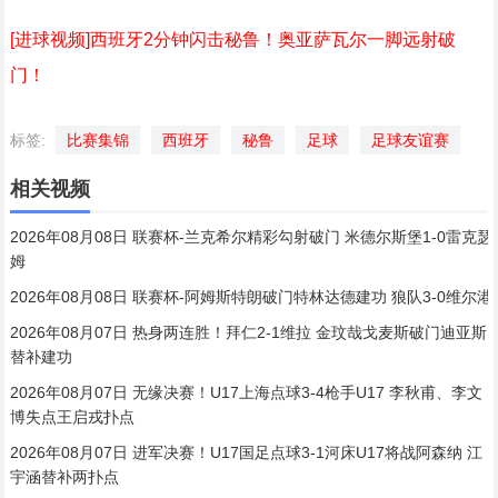
[进球视频]西班牙2分钟闪击秘鲁！奥亚萨瓦尔一脚远射破
门！
标签:
比赛集锦
西班牙
秘鲁
足球
足球友谊赛
相关视频
2026年08月08日 联赛杯-兰克希尔精彩勾射破门 米德尔斯堡1-0雷克瑟
姆
2026年08月08日 联赛杯-阿姆斯特朗破门特林达德建功 狼队3-0维尔港
2026年08月07日 热身两连胜！拜仁2-1维拉 金玟哉戈麦斯破门迪亚斯
替补建功
2026年08月07日 无缘决赛！U17上海点球3-4枪手U17 李秋甫、李文
博失点王启戎扑点
2026年08月07日 进军决赛！U17国足点球3-1河床U17将战阿森纳 江
宇涵替补两扑点