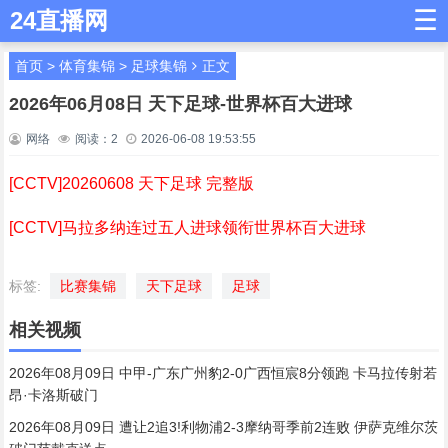
☰
24直播网
首页
>
体育集锦
>
足球集锦
正文
2026年06月08日 天下足球-世界杯百大进球
网络
阅读：
2
2026-06-08 19:53:55
[CCTV]20260608 天下足球 完整版
[CCTV]马拉多纳连过五人进球领衔世界杯百大进球
标签:
比赛集锦
天下足球
足球
相关视频
2026年08月09日 中甲-广东广州豹2-0广西恒宸8分领跑 卡马拉传射若
昂·卡洛斯破门
2026年08月09日 遭让2追3!利物浦2-3摩纳哥季前2连败 伊萨克维尔茨