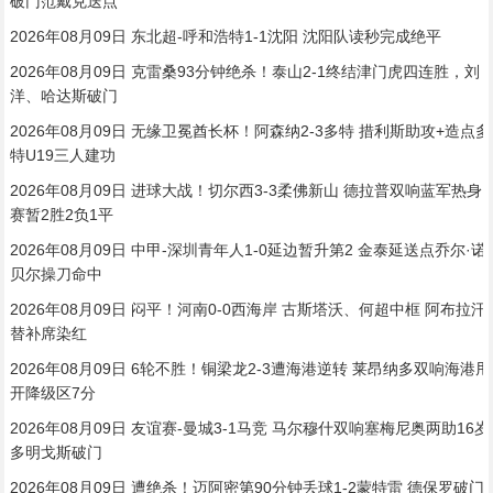
破门范戴克送点
2026年08月09日 东北超-呼和浩特1-1沈阳 沈阳队读秒完成绝平
2026年08月09日 克雷桑93分钟绝杀！泰山2-1终结津门虎四连胜，刘
洋、哈达斯破门
2026年08月09日 无缘卫冕酋长杯！阿森纳2-3多特 措利斯助攻+造点多
特U19三人建功
2026年08月09日 进球大战！切尔西3-3柔佛新山 德拉普双响蓝军热身
赛暂2胜2负1平
2026年08月09日 中甲-深圳青年人1-0延边暂升第2 金泰延送点乔尔·诺
贝尔操刀命中
2026年08月09日 闷平！河南0-0西海岸 古斯塔沃、何超中框 阿布拉汗
替补席染红
2026年08月09日 6轮不胜！铜梁龙2-3遭海港逆转 莱昂纳多双响海港甩
开降级区7分
2026年08月09日 友谊赛-曼城3-1马竞 马尔穆什双响塞梅尼奥两助16岁
多明戈斯破门
2026年08月09日 遭绝杀！迈阿密第90分钟丢球1-2蒙特雷 德保罗破门