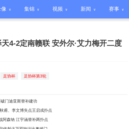
录像
集锦
视频
新闻
赛事
海泽天4-2定南赣联 安外尔·艾力梅开二度
足协杯
足协杯第3轮
麦斯破门迪亚斯替补建功
7 李秋甫、李文博失点王启戎扑点
7将战阿森纳 江宇涵替补两扑点
张玉宁传射达万双响法比奥破门