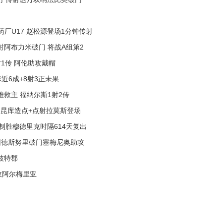
人药厂U17 赵松源登场1分钟传射
洋点射阿布力米破门 将战A组第2
2射1传 阿伦助攻戴帽
球近6成+8射3正未果
门难救主 福纳尔斯1射2传
门 恩昆库造点+点射拉莫斯登场
界波制胜穆德里克时隔614天复出
 赖因德斯努里破门塞梅尼奥助攻
纽波特郡
不敌阿尔梅里亚