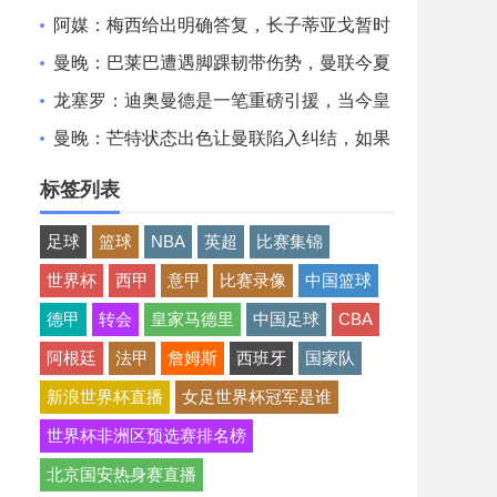
非常认可并选择加盟巴萨
阿媒：梅西给出明确答复，长子蒂亚戈暂时
不会前往拉玛西亚青训
曼晚：巴莱巴遭遇脚踝韧带伤势，曼联今夏
大概率不会继续追求他
龙塞罗：迪奥曼德是一笔重磅引援，当今皇
马坐拥世界独一档攻击线
曼晚：芒特状态出色让曼联陷入纠结，如果
想四线争冠可能还得买人
标签列表
足球
篮球
NBA
英超
比赛集锦
世界杯
西甲
意甲
比赛录像
中国篮球
德甲
转会
皇家马德里
中国足球
CBA
阿根廷
法甲
詹姆斯
西班牙
国家队
新浪世界杯直播
女足世界杯冠军是谁
世界杯非洲区预选赛排名榜
北京国安热身赛直播