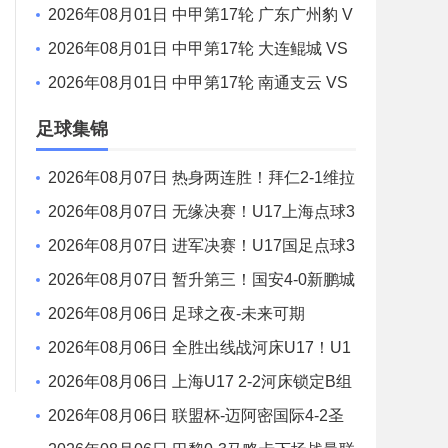
鸡西队 全场录像
2026年08月01日 中甲第17轮 广东广州豹 V
S 佛山南狮 全场录像
2026年08月01日 中甲第17轮 大连鲲城 VS
陕西联合 全场录像
2026年08月01日 中甲第17轮 南通支云 VS
定南赣联 全场录像
足球集锦
2026年08月07日 热身两连胜！拜仁2-1维拉
金玟哉戈麦斯破门迪亚斯替补建功
2026年08月07日 无缘决赛！U17上海点球3
-4枪手U17 李秋甫、李文博失点王启戎扑点
2026年08月07日 进军决赛！U17国足点球3
-1河床U17将战阿森纳 江宇涵替补两扑点
2026年08月07日 暂升第三！国安4-0新鹏城
7轮不败 张玉宁传射达万双响法比奥破门
2026年08月06日 足球之夜-未来可期
2026年08月06日 全胜出线战河床U17！U1
7国足2-1十人药厂U17 赵松源登场1分钟传射
2026年08月06日 上海U17 2-2河床锁定B组
第1 吕孟洋点射阿布力米破门 将战A组第2
2026年08月06日 联盟杯-迈阿密国际4-2圣