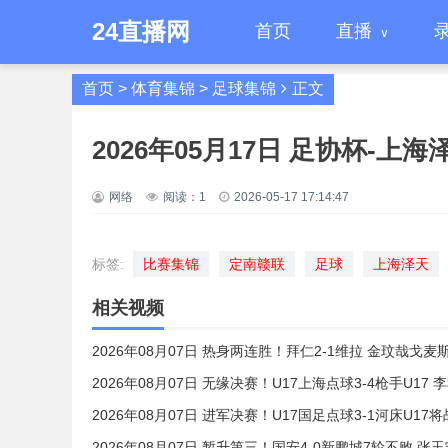
24直播网
首页
直播
首页
>
体育集锦
>
足球集锦
正文
2026年05月17日 足协杯-上
网络
阅读：
1
2026-05-17 17:14:47
标签:
比赛集锦
定南赣联
足球
上海泽天
相关视频
2026年08月07日 热身两连胜！拜仁2-1维拉 金玟哉戈
2026年08月07日 无缘决赛！U17上海点球3-4枪手U1
2026年08月07日 进军决赛！U17国足点球3-1河床U1
2026年08月07日 暂升第三！国安4-0新鹏城7轮不败 