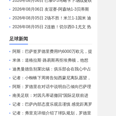
路易斯 梅西2射1传 阿伦助攻戴帽
2026年08月06日 巴黎0-3马略卡下场战曼联
巴黎全场控球近6成+8射3正未果
2026年08月06日 友谊赛-阿森纳1-3贝蒂斯
因卡皮耶破门难救主 福纳尔斯1射2传
2026年08月05日 2场不胜！米兰1-1国米 迪
马尔科破门 恩昆库造点+点射拉莫斯登场
2026年08月05日 2连败！切尔西0-1尤文 热
格罗瓦世界波制胜穆德里克时隔614天复出
足球新闻
阿斯：巴萨签罗德里费用约6000万欧元，提
供4年税前3000万欧合同
米体：道格拉斯·路易斯再拒埃弗顿，他想
留队 但俱乐部尚未敲定
迪奥曼德告别莱比锡：俱乐部会在我心中占
据特殊位置，感谢所有
记者：小蜘蛛下周将告知西蒙尼离队愿望，
并希望得到理解和帮助
阿斯：罗德里在对话中说明自己倾向巴萨理
由，皇马对此理解＆祝好
南美足联：对因凡蒂诺撤回“国际足联前进
企业计划”提案表示欢迎
记者：巴萨内部态度乐观且谨慎 感觉距离罗
德里转会完成更近了
记者：弗里克详细介绍了球队规划，罗德里