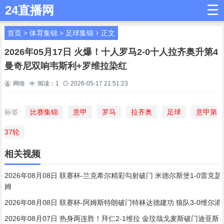
☰
24直播网
首页
>
体育集锦
>
足球集锦
正文
2026年05月17日 火爆！十人罗马2-0十人拉齐奥升第4
曼奇尼双响韦斯利+罗维拉染红
网络
阅读：
1
2026-05-17 21:51:23
标签:
比赛集锦
意甲
罗马
拉齐奥
足球
意甲第
37轮
相关视频
2026年08月08日 联赛杯-兰克希尔精彩勾射破门 米德尔斯堡1-0雷克瑟
姆
2026年08月08日 联赛杯-阿姆斯特朗破门特林达德建功 狼队3-0维尔港
2026年08月07日 热身两连胜！拜仁2-1维拉 金玟哉戈麦斯破门迪亚斯