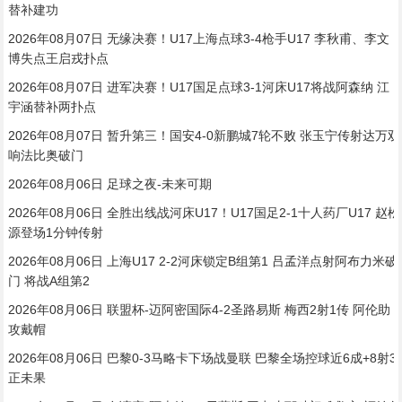
替补建功
2026年08月07日 无缘决赛！U17上海点球3-4枪手U17 李秋甫、李文
博失点王启戎扑点
2026年08月07日 进军决赛！U17国足点球3-1河床U17将战阿森纳 江
宇涵替补两扑点
2026年08月07日 暂升第三！国安4-0新鹏城7轮不败 张玉宁传射达万双
响法比奥破门
2026年08月06日 足球之夜-未来可期
2026年08月06日 全胜出线战河床U17！U17国足2-1十人药厂U17 赵松
源登场1分钟传射
2026年08月06日 上海U17 2-2河床锁定B组第1 吕孟洋点射阿布力米破
门 将战A组第2
2026年08月06日 联盟杯-迈阿密国际4-2圣路易斯 梅西2射1传 阿伦助
攻戴帽
2026年08月06日 巴黎0-3马略卡下场战曼联 巴黎全场控球近6成+8射3
正未果